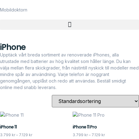
Mobildoktorn
iPhone
Upptäck vårt breda sortiment av renoverade iPhones, alla
utrustade med batterier av hög kvalitet som håller länge. Du kan
välja mellan flera skickgrader, från nästintill nyskick till modeller med
mindre spår av användning. Varje telefon är noggrant
genomgången, upplåst och redo att användas. Beställ smidigt
online med snabb leverans.
iPhone 11
iPhone 11 Pro
3.799
kr
–
7.129
kr
3.799
kr
–
7.129
kr