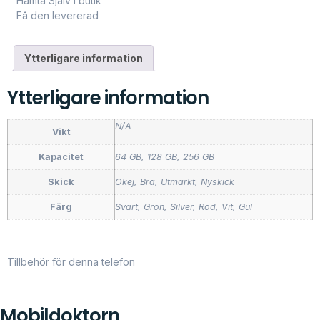
Hämta Själv i butik
Få den levererad
Ytterligare information
Ytterligare information
N/A
Vikt
Kapacitet
64 GB, 128 GB, 256 GB
Skick
Okej, Bra, Utmärkt, Nyskick
Färg
Svart, Grön, Silver, Röd, Vit, Gul
Tillbehör för denna telefon
Mobildoktorn